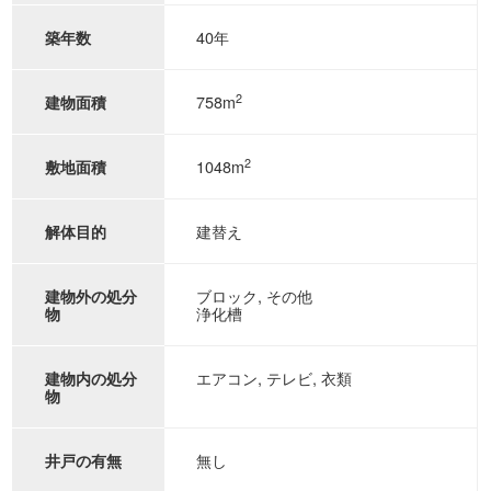
40年
築年数
2
758m
建物面積
2
1048m
敷地面積
建替え
解体目的
ブロック, その他
建物外の処分
浄化槽
物
エアコン, テレビ, 衣類
建物内の処分
物
無し
井戸の有無