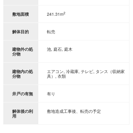
2
241.31m
敷地面積
転売
解体目的
池, 庭石, 庭木
建物外の処
分物
エアコン, 冷蔵庫, テレビ, タンス（収納家
建物内の処
具）, 衣類
分物
有り
井戸の有無
敷地造成工事後、転売の予定
解体後の利
用