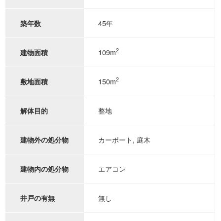
45年
築年数
2
109m
建物面積
2
150m
敷地面積
整地
解体目的
カーポート, 庭木
建物外の処分物
エアコン
建物内の処分物
無し
井戸の有無